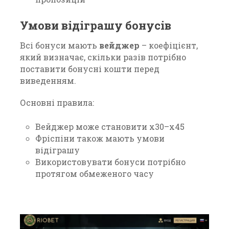
Умови відіграшу бонусів
Всі бонуси мають
вейджер
– коефіцієнт,
який визначає, скільки разів потрібно
поставити бонусні кошти перед
виведенням.
Основні правила:
Вейджер може становити х30–х45
Фріспіни також мають умови
відіграшу
Використовувати бонуси потрібно
протягом обмеженого часу