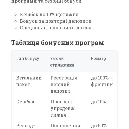
програми
та сезонні бонуси.
Кешбек до 10% щотижня
Бонуси за повторні депозити
Спеціальні пропозиції до свят
Таблиця бонусних програм
Тип бонусу
Умови
Розмір
отримання
Вітальний
Реєстрація +
до 100% +
пакет
перший
фріспіни
депозит
Кешбек
Програш
до 10%
упродовж
тижня
Релоад-
Поповнення
до 50%